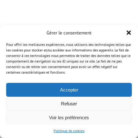
Gérer le consentement
Pour offrir les meilleures expériences, nous utilisons des technologies telles que
les cookies pour stocker et/ou accéder aux informations des appareils. Le fait de
consentir à ces technologies nous permettra de traiter des données telles que le
comportement de navigation ou les ID uniques sur ce site. Le fait de ne pas
Mentions légales
| © Copyright AMARRIS CONTACT |
Ordre des Experts-
consentir ou de retirer son consentement peut avoir un effet négatif sur
Comptables
| Site réalisé par
Chez Pierro
certaines caractéristiques et fonctions.
Facebook
X
Instagram
Pinterest
Accepter
Refuser
Voir les préférences
Politique de cookies